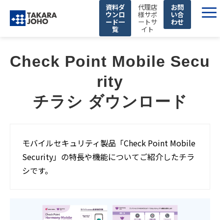
資料ダ
代理店
お問
ウンロ
様サポ
い合
ード一
ートサ
わせ
覧
イト
製品・サービス
Check Point Mobile Secu
取り扱いメーカー
rity
解決できる課題
チラシ ダウンロード
私たちの強み
企業情報
お知らせ
モバイルセキュリティ製品「Check Point Mobile
セミナー
Security」の特長や機能についてご紹介したチラ
シです。
お役立ち情報