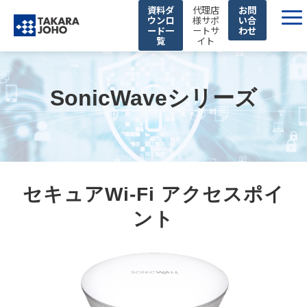
資料ダ
代理店
お問
ウンロ
様サポ
い合
ード一
ートサ
わせ
覧
イト
製品・サービス
取り扱いメーカー
SonicWaveシリーズ
解決できる課題
私たちの強み
企業情報
お知らせ
セキュアWi-Fi アクセスポイ
セミナー
ント
お役立ち情報