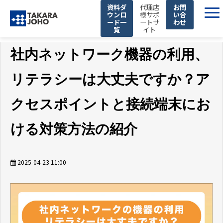
資料ダ
代理店
お問
ウンロ
様サポ
い合
ード一
ートサ
わせ
覧
イト
製品・サービス
社内ネットワーク機器の利用、
取り扱いメーカー
リテラシーは大丈夫ですか？ア
解決できる課題
私たちの強み
クセスポイントと接続端末にお
企業情報
ける対策方法の紹介
お知らせ
セミナー
2025-04-23 11:00
お役立ち情報